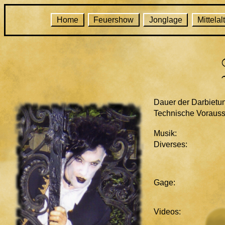
Home
Feuershow
Jonglage
Mittelal
Dauer der Darbietu
Technische Vorauss
Musik:
Diverses:
Gage:
Videos: